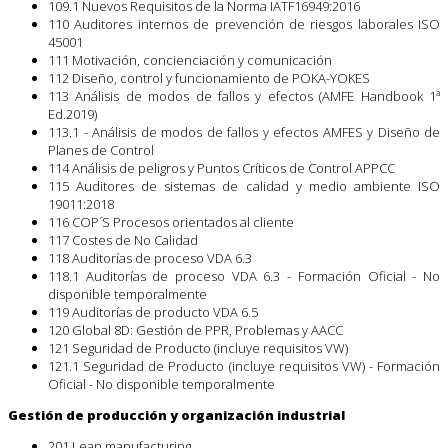
109.1 Nuevos Requisitos de la Norma IATF16949:2016
110 Auditores internos de prevención de riesgos laborales ISO
45001
111 Motivación, concienciación y comunicación
112 Diseño, control y funcionamiento de POKA-YOKES
113 Análisis de modos de fallos y efectos (AMFE Handbook 1ª
Ed.2019)
113.1 - Análisis de modos de fallos y efectos AMFES y Diseño de
Planes de Control
114 Análisis de peligros y Puntos Críticos de Control APPCC
115 Auditores de sistemas de calidad y medio ambiente ISO
19011:2018
116 COP´S Procesos orientados al cliente
117 Costes de No Calidad
118 Auditorías de proceso VDA 6.3
118.1 Auditorías de proceso VDA 6.3 - Formación Oficial - No
disponible temporalmente
119 Auditorías de producto VDA 6.5
120 Global 8D: Gestión de PPR, Problemas y AACC
121 Seguridad de Producto (incluye requisitos VW)
121.1 Seguridad de Producto (incluye requisitos VW) - Formación
Oficial - No disponible temporalmente
Gestión de producción y organización industrial
201 Lean manufacturing