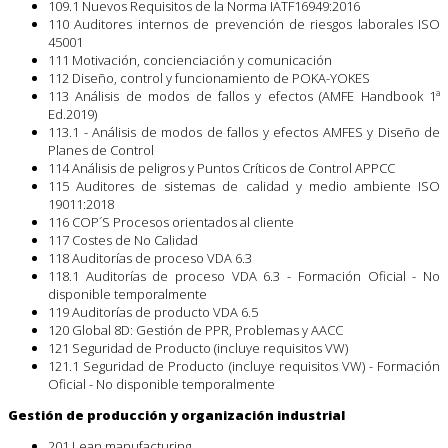
109.1 Nuevos Requisitos de la Norma IATF16949:2016
110 Auditores internos de prevención de riesgos laborales ISO
45001
111 Motivación, concienciación y comunicación
112 Diseño, control y funcionamiento de POKA-YOKES
113 Análisis de modos de fallos y efectos (AMFE Handbook 1ª
Ed.2019)
113.1 - Análisis de modos de fallos y efectos AMFES y Diseño de
Planes de Control
114 Análisis de peligros y Puntos Críticos de Control APPCC
115 Auditores de sistemas de calidad y medio ambiente ISO
19011:2018
116 COP´S Procesos orientados al cliente
117 Costes de No Calidad
118 Auditorías de proceso VDA 6.3
118.1 Auditorías de proceso VDA 6.3 - Formación Oficial - No
disponible temporalmente
119 Auditorías de producto VDA 6.5
120 Global 8D: Gestión de PPR, Problemas y AACC
121 Seguridad de Producto (incluye requisitos VW)
121.1 Seguridad de Producto (incluye requisitos VW) - Formación
Oficial - No disponible temporalmente
Gestión de producción y organización industrial
201 Lean manufacturing